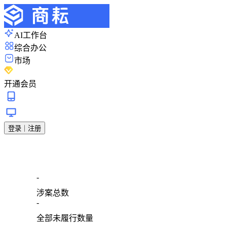
AI工作台
综合办公
市场
开通会员
登录｜注册
-
涉案总数
-
全部未履行数量