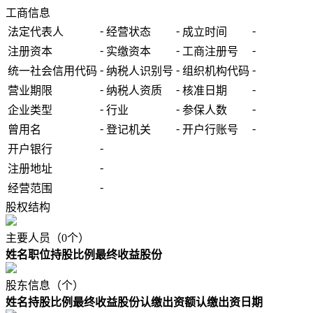
工商信息
-
-
-
法定代表人
经营状态
成立时间
-
-
-
注册资本
实缴资本
工商注册号
-
-
-
统一社会信用代码
纳税人识别号
组织机构代码
-
-
-
营业期限
纳税人资质
核准日期
-
-
-
企业类型
行业
参保人数
-
-
-
曾用名
登记机关
开户行账号
-
开户银行
-
注册地址
-
经营范围
股权结构
主要人员（0个）
姓名
职位
持股比例
最终收益股份
股东信息（个）
姓名
持股比例
最终收益股份
认缴出资额
认缴出资日期